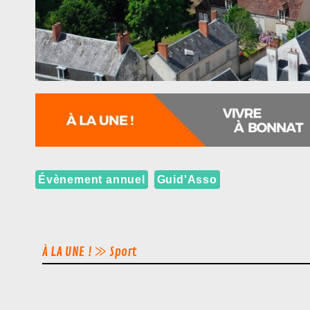
Évènement annuel
Guid'Asso
À LA UNE ! ⨠
Sport