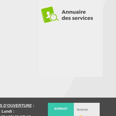
S D'OUVERTURE
:
Lundi :