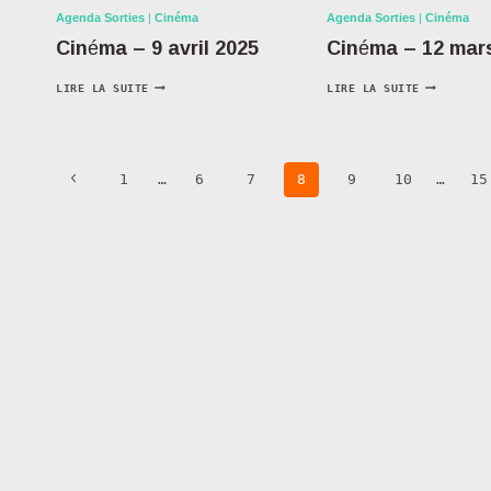
Agenda Sorties
|
Cinéma
Agenda Sorties
|
Cinéma
Cinéma – 9 avril 2025
Cinéma – 12 mar
LIRE LA SUITE
LIRE LA SUITE
1
…
6
7
8
9
10
…
15