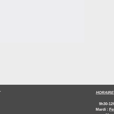
T
HORAIRE
9
h30-12
Mardi :
Fe