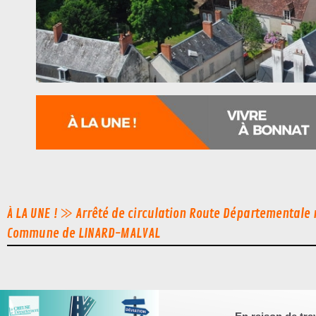
À LA UNE ! ⨠
Arrêté de circulation Route Départementale n
Commune de LINARD-MALVAL