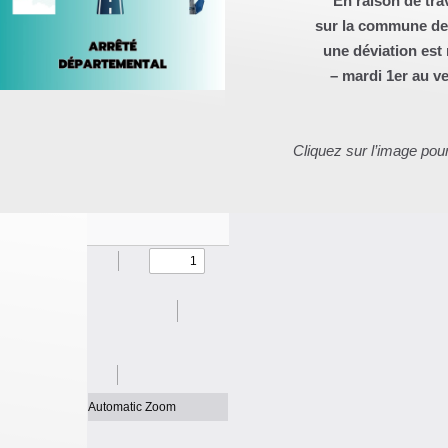
En raison de tra
sur la commune d
une déviation est 
– mardi 1er au v
Cliquez sur l’image pou