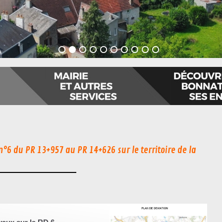
°6 du PR 13+957 au PR 14+626 sur le territoire de la